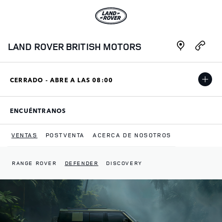
Skip to content
Enlace al sitio principal
Link Opens in New Tab
Link Opens i
LAND ROVER BRITISH MOTORS
CERRADO - ABRE A LAS
08:00
ENCUÉNTRANOS
LINK OPENS IN NEW TAB
VENTAS
POSTVENTA
ACERCA DE NOSOTROS
RANGE ROVER
DEFENDER
DISCOVERY
Return to Nav