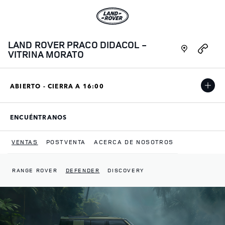
Skip to content
Enlace al sitio principal
Link Opens in New Tab
LAND ROVER PRACO DIDACOL -
Link Opens i
VITRINA MORATO
ABIERTO - CIERRA A
16:00
ENCUÉNTRANOS
LINK OPENS IN NEW TAB
VENTAS
POSTVENTA
ACERCA DE NOSOTROS
RANGE ROVER
DEFENDER
DISCOVERY
Return to Nav